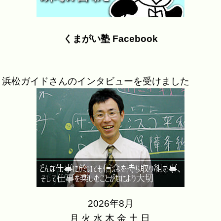
くまがい塾 Facebook
浜松ガイドさんのインタビューを受けました
2026年8月
月
火
水
木
金
土
日